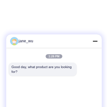
jane_wu
Contactez rapidement
1:26 PM
Télégramme
86-0551-63840886
Good day, what product are you looking 
for?
E-mail
jane_wu@crystro.com
Adresse
N° 176, rue Yuner, Parc industriel de Yunhai,
District de Baohe, ville de Hefei, province
d'Anhui