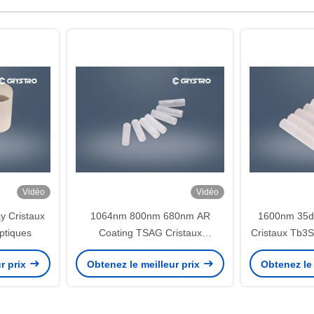
Vidéo
Vidéo
y Cristaux
1064nm 800nm 680nm AR
1600nm 35d
tiques
Coating TSAG Cristaux
Cristaux Tb3
optiquement actifs
r prix
Obtenez le meilleur prix
Obtenez le 