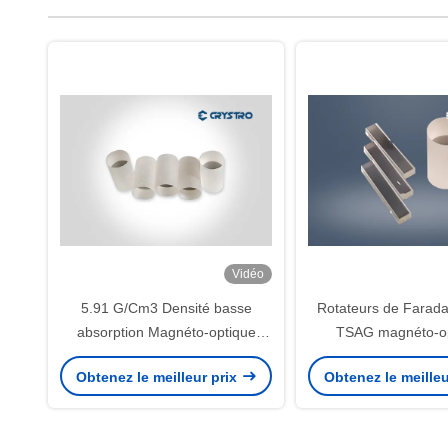
Vidéo
5.91 G/Cm3 Densité basse
Rotateurs de Farada
absorption Magnéto-optique
TSAG magnéto-op
Cristaux TSAG
Obtenez le meilleur prix
Obtenez le meilleu