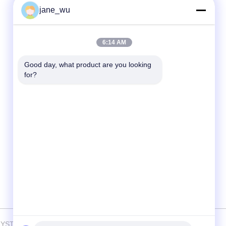
jane_wu
Contactez rapidement
6:14 AM
Télégramme
86-0551-63840886
Good day, what product are you looking 
for?
E-mail
jane_wu@crystro.com
Adresse
N° 176, rue Yuner, Parc industriel de Yunhai,
District de Baohe, ville de Hefei, province
d'Anhui
CRYSTRO CRYSTAL MATERIALS Co., Ltd. Tout. Les droits sont