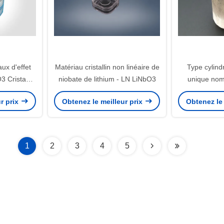
aux d'effet
Matériau cristallin non linéaire de
Type cylind
O3 Cristaux
niobate de lithium - LN LiNbO3
unique no
thium
remplace
r prix
Obtenez le meilleur prix
Obtenez le 
com
1
2
3
4
5