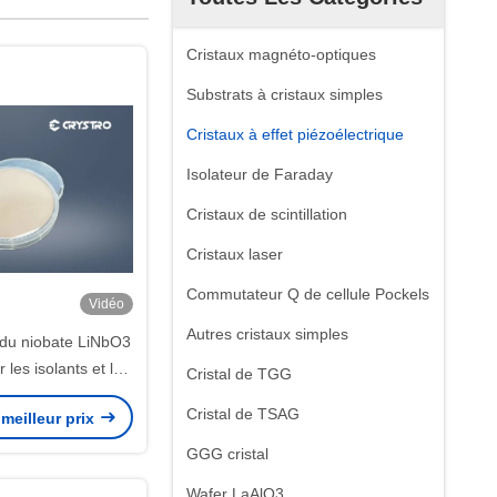
Cristaux magnéto-optiques
Substrats à cristaux simples
Cristaux à effet piézoélectrique
Isolateur de Faraday
Cristaux de scintillation
Cristaux laser
Commutateur Q de cellule Pockels
Vidéo
Autres cristaux simples
 du niobate LiNbO3
 les isolants et les
Cristal de TGG
 optiques de fibre
Cristal de TSAG
meilleur prix
GGG cristal
Wafer LaAlO3