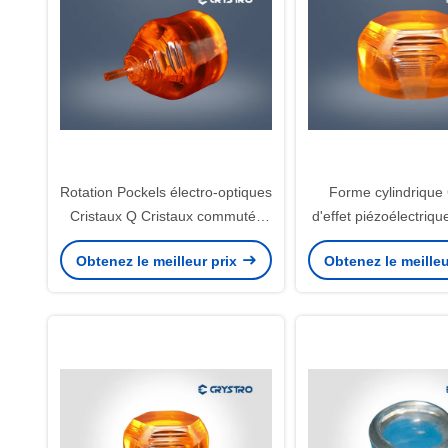
Rotation Pockels électro-optiques
Forme cylindrique 
Cristaux Q Cristaux commutés
d'effet piézoélectriq
10 mm / 40 mm Longueur
La3Ga5SiO14
Obtenez le meilleur prix
Obtenez le meilleu