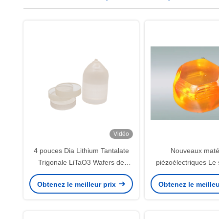
Vidéo
4 pouces Dia Lithium Tantalate
Nouveaux maté
Trigonale LiTaO3 Wafers de
piézoélectriques Le s
cristal pour les appareils E-O
lanthane et de galliu
Obtenez le meilleur prix
Obtenez le meilleu
sous le nom de cr
langasite