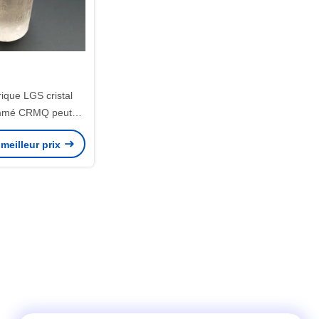
rique LGS cristal
mmé CRMQ peut
r BBO pour Q
meilleur prix
mutateur