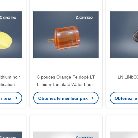
ithium noir
6 pouces Orange Fe dopé LT
LN LiNbO3
ilisation de
Lithium Tantalate Wafer haute
densité
r prix
Obtenez le meilleur prix
Obtenez le 