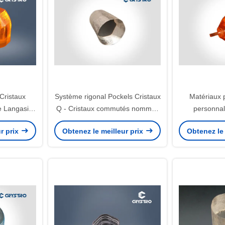
Cristaux
Système rigonal Pockels Cristaux
Matériaux 
ue Langasite
Q - Cristaux commutés nommés
personnal
 LGS
CRMQ peuvent remplacer le
La3Ga5SiO
r prix
Obtenez le meilleur prix
Obtenez le 
BBO