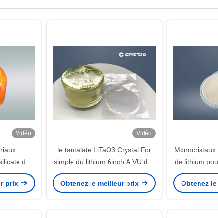
Vidéo
Vidéo
riaux
le tantalate LiTaO3 Crystal For
Monocristaux
ilicate de
simple du lithium 6inch A VU des
de lithium pour
m est connu
filtres
circulateurs
r prix
Obtenez le meilleur prix
Obtenez le 
istal de