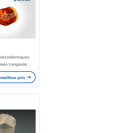
piézoélectriques
isés Langasite
14 LGS Crystal
meilleur prix