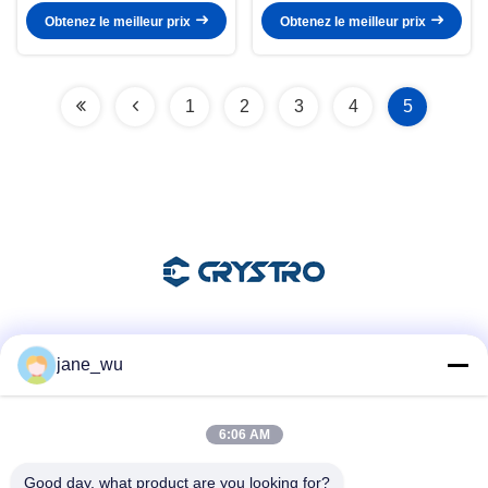
Obtenez le meilleur prix
Obtenez le meilleur prix
1
2
3
4
5
Les réseaux sociaux
jane_wu
6:06 AM
Contactez rapidement
Good day, what product are you looking for?