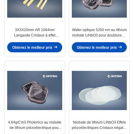
3X3X20mm AR 1064nm
Wafer optique 5200 nm au lithium
Langasite Cristaux à effet
niobate LiNbO3 pour doublureurs
piézoélectrique La3Ga5SiO14
de fréquence
Obtenez le meilleur prix
Obtenez le meilleur prix
4.64g/Cm3 Photonics au niobate
Niobate de lithium LiNbO3 Effets
de lithium piézoélectrique pour
piézoélectriques Cristaux négatifs
les guides d'ondes optiques
Uniaxial