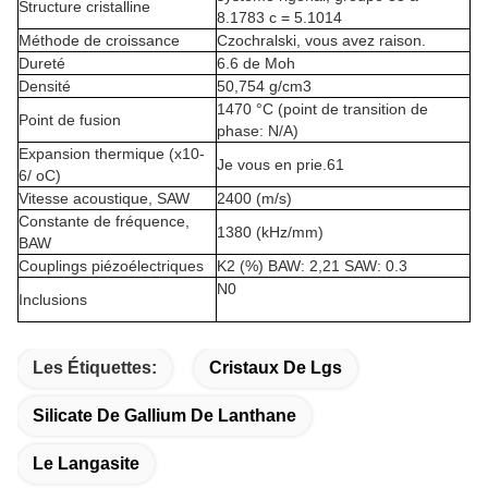
Structure cristalline
8.1783 c = 5.1014
Méthode de croissance
Czochralski, vous avez raison.
Dureté
6.6 de Moh
Densité
50,754 g/cm3
1470 °C (point de transition de
Point de fusion
phase: N/A)
Expansion thermique (x10-
Je vous en prie.61
6/ oC)
Vitesse acoustique, SAW
2400 (m/s)
Constante de fréquence,
1380 (kHz/mm)
BAW
Couplings piézoélectriques
K2 (%) BAW: 2,21 SAW: 0.3
N0
Inclusions
Les Étiquettes:
Cristaux De Lgs
Silicate De Gallium De Lanthane
Le Langasite