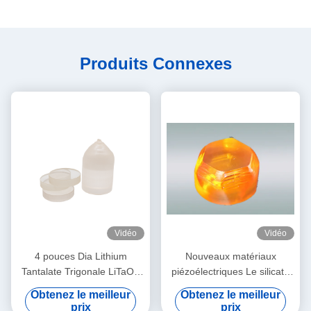
Produits Connexes
Vidéo
Vidéo
4 pouces Dia Lithium
Nouveaux matériaux
Tantalate Trigonale LiTaO3
piézoélectriques Le silicate
Wafers de cristal pour les
de lanthane et de gallium est
Obtenez le meilleur
Obtenez le meilleur
appareils E-O
connu sous le nom de cristal
prix
prix