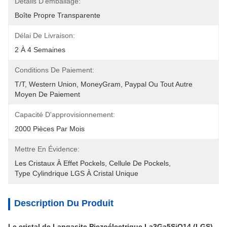
Détails D'emballage:
Boîte Propre Transparente
Délai De Livraison:
2 À 4 Semaines
Conditions De Paiement:
T/T, Western Union, MoneyGram, Paypal Ou Tout Autre 
Moyen De Paiement
Capacité D'approvisionnement:
2000 Pièces Par Mois
Mettre En Évidence:
Les Cristaux À Effet Pockels
, 
Cellule De Pockels
, 
Type Cylindrique LGS À Cristal Unique
Description Du Produit
Le cristal de Langasite Piezoélectrique La3Ga5SiO14 (LGS)