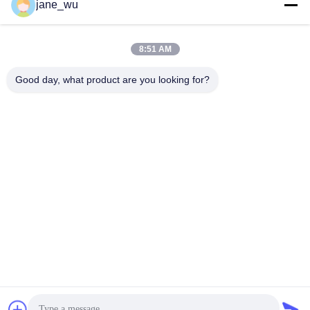
Les réseaux sociaux
jane_wu
8:51 AM
Contactez rapidement
Good day, what product are you looking for?
Télégramme
86-0551-63840886
E-mail
jane_wu@crystro.com
Adresse
N° 176, rue Yuner, Parc industriel de Yunhai, District de
Baohe, ville de Hefei, province d'Anhui
Politique de confidentialité
|
Plan du site
La Chine est bonne. Qualité Cristaux magnéto-optiques Le
fournisseur. 2018-2026 ANHUI CRYSTRO CRYSTAL MATERIALS