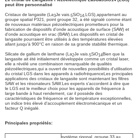
peut être personnalisé
Cristaux de langasite (La
Je vais.
SiO
,LGS),
appartenant au
3
5
14
groupe spatial P321, point groupe 32, a été signalé comme étant
de nouveaux matériaux piézoélectriques prometteurs pour la
fabrication de dispositifs d'onde acoustique de surface (SAW) et
d'onde acoustique en vrac (BAW).Les dispositifs en cristal de
langasite pourraient être utilisés à des températures élevées
allant jusqu'à 900°C en raison de sa grande stabilité thermique.
Silicate de gallium de lanthane (La
Je vais.
SiO
Bien que la
2
5
14
langasite ait été initialement développée comme un cristal laser,
elle a révélé une combinaison remarquable de qualités
piézoélectriques,qui a ouvert de nouvelles possibilités d'utilisation
du cristal LGS dans les appareils à radiofréquenceLes principales
applications des cristaux de langasite sont maintenant les filtres
SAW et les résonateurs SAW.Les experts s'accordent à dire que
le LGS est le meilleur choix pour les appareils de fréquence à
large bande à haut rendement, car il possède des
caractéristiques de fréquence et de température exceptionnelles,
un indice très élevé d'accouplement électromécanique et un
facteur Q inégalé.
Principales propriétés:
système rigonal, groupe 33 a=