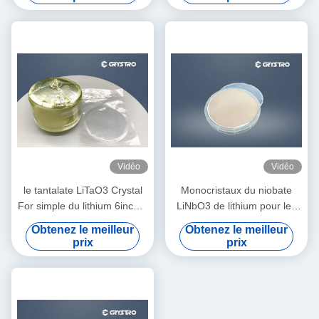
de langasite
Vidéo
Vidéo
le tantalate LiTaO3 Crystal
Monocristaux du niobate
For simple du lithium 6inch A
LiNbO3 de lithium pour les
VU des filtres
isolants et les circulateurs
Obtenez le meilleur
Obtenez le meilleur
optiques de fibre
prix
prix