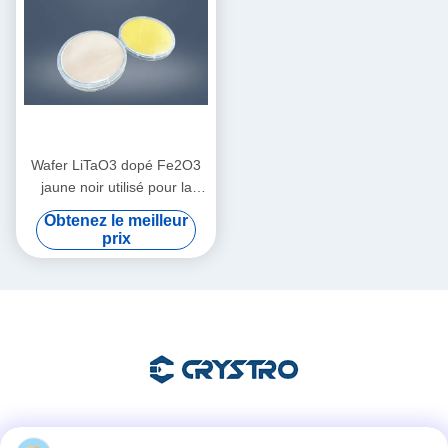
Wafer LiTaO3 dopé Fe2O3
jaune noir utilisé pour la
photoréfraction
Obtenez le meilleur
prix