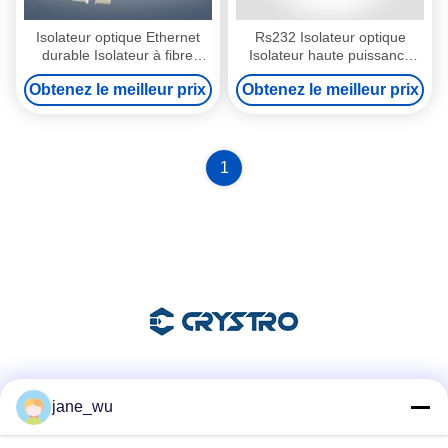
Isolateur optique Ethernet
Rs232 Isolateur optique
durable Isolateur à fibre
Isolateur haute puissance
optique pour les systèmes
personnalisé 1064nm
Obtenez le meilleur prix
Obtenez le meilleur prix
laser
Polarisation dépendante
1
Les réseaux sociaux
jane_wu