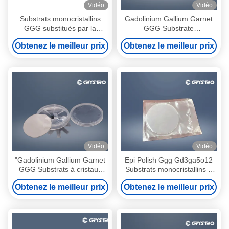
Vidéo
Vidéo
Substrats monocristallins
Gadolinium Gallium Garnet
GGG substitués par la
GGG Substrate
croissance épitaxienne
monocristallin pour le film
Obtenez le meilleur prix
Obtenez le meilleur prix
YIG et le film BIG
Vidéo
Vidéo
"Gadolinium Gallium Garnet
Epi Polish Ggg Gd3ga5o12
GGG Substrats à cristaux
Substrats monocristallins à
simples
faible perte optique
Obtenez le meilleur prix
Obtenez le meilleur prix