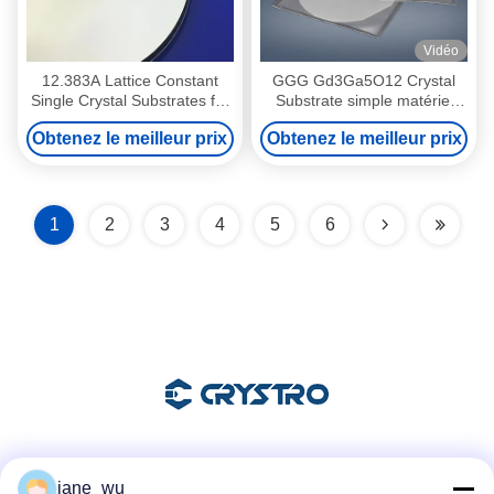
Vidéo
12.383A Lattice Constant
GGG Gd3Ga5O12 Crystal
Single Crystal Substrates for
Substrate simple matériel
Cubic/Round Applications Up
cristallin
Obtenez le meilleur prix
Obtenez le meilleur prix
To 3'' Dia
1
2
3
4
5
6
Les réseaux sociaux
jane_wu