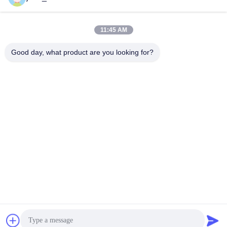
11:45 AM
Contactez rapidement
Good day, what product are you looking for?
Télégramme
86-0551-63840886
E-mail
jane_wu@crystro.com
Adresse
N° 176, rue Yuner, Parc industriel de Yunhai, District de
Baohe, ville de Hefei, province d'Anhui
Politique de confidentialité
|
Plan du site
La Chine est bonne. Qualité Cristaux magnéto-optiques Le
fournisseur. 2018-2026 ANHUI CRYSTRO CRYSTAL MATERIALS
Co., Ltd. Tout. Les droits sont réservés.