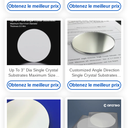
Gd3Al2Ga3O12 Ce GAGG
Garnet 0.5 Mm Thickness
Obtenez le meilleur prix
Obtenez le meilleur prix
Up To 3'' Dia Single Crystal
Customized Angle Direction
Substrates Maximum Size 4
Single Crystal Substrates
Inch Diameter Thickness 0.5
with Maximum Size of 4 Inch
Obtenez le meilleur prix
Obtenez le meilleur prix
Mm
Diameter and Test Report
Provided