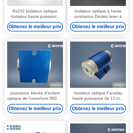
Rs232 Isolateur optique
Isolateur optique à haute
Isolateur haute puissance
puissance Diodes laser à
personnalisé 1064nm
lumière polarisée Précision
Obtenez le meilleur prix
Obtenez le meilleur prix
Polarisation dépendante
de petite taille
Vidéo
Vidéo
puissance élevée d'isolant
Isolateur optique Faraday
optique de l'ouverture 850nm
haute puissance de 12 mm
Faraday de 12mm
d'ouverture 850 nm
Obtenez le meilleur prix
Obtenez le meilleur prix