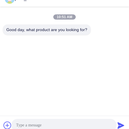
10:51 AM
Contactez rapidement
Good day, what product are you looking for?
Télégramme
86-0551-63840886
E-mail
jane_wu@crystro.com
Adresse
N° 176, rue Yuner, Parc industriel de Yunhai, District de
Baohe, ville de Hefei, province d'Anhui
Politique de confidentialité
|
Plan du site
La Chine est bonne. Qualité Cristaux magnéto-optiques Le
fournisseur. 2018-2026 ANHUI CRYSTRO CRYSTAL MATERIALS
Co., Ltd. Tout. Les droits sont réservés.