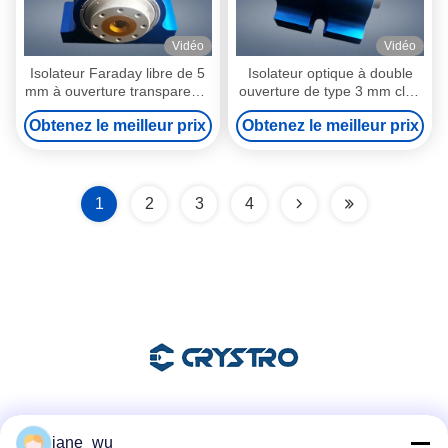
Vidéo
Vidéo
Isolateur Faraday libre de 5
Isolateur optique à double
mm à ouverture transparente
ouverture de type 3 mm clair
1064 nm TGG avec fenêtres
780 nm Faraday
Obtenez le meilleur prix
Obtenez le meilleur prix
à double sortie
1
2
3
4
Les réseaux sociaux
jane_wu