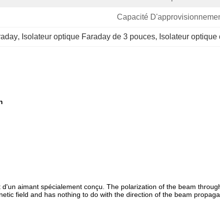
Capacité D'approvisionnemen
raday
, 
Isolateur optique Faraday de 3 pouces
, 
Isolateur optiq
n
t d'un aimant spécialement conçu. The polarization of the beam through
gnetic field and has nothing to do with the direction of the beam propa