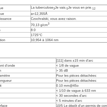
La tuberculose
Je vais.
Je vous en prie.
ue
3
5
12
que
a=12,355Å
issance
Czochralski, vous avez raison.
3
70,13 g/cm
s
8.0
1725°C
tion
10,954 à 1064 nm
s
[111] dans ±15 min d'arc
ront d'onde
< 1/8 de vague
n
> 35 dB
iamètre
Pour les pièces détachées:
longueur
Pour les pièces détachées:
t
0.10 mm@45o
< 1/10 de vague à 633 nm
< 30 secondes d'arc
< 5 minutes d'arc
rface
10/5 Le dépôt d'un permis de con