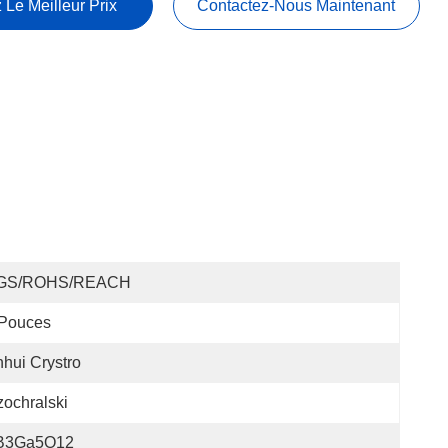
 Le Meilleur Prix
Contactez-Nous Maintenant
GS/ROHS/REACH
 Pouces
hui Crystro
ochralski
B3Ga5O12