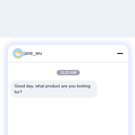
jane_wu
Contactez rapidement
11:23 AM
Télégramme
86-0551-63840886
Good day, what product are you looking 
for?
E-mail
jane_wu@crystro.com
Adresse
N° 176, rue Yuner, Parc industriel de Yunhai,
District de Baohe, ville de Hefei, province
d'Anhui