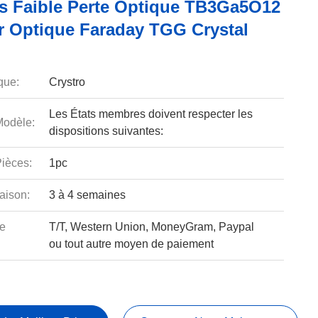
s Faible Perte Optique TB3Ga5O12
ur Optique Faraday TGG Crystal
que:
Crystro
Les États membres doivent respecter les
odèle:
dispositions suivantes:
ièces:
1pc
aison:
3 à 4 semaines
e
T/T, Western Union, MoneyGram, Paypal
ou tout autre moyen de paiement