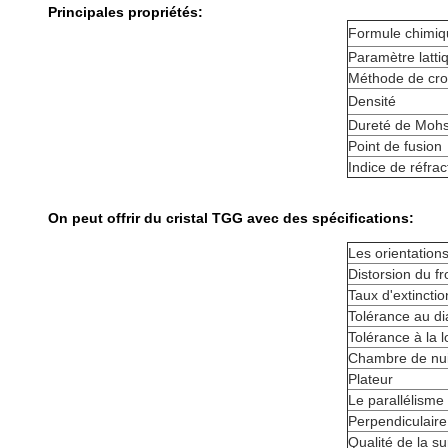
Principales propriétés:
Formule chimiq
Paramètre latti
Méthode de cro
Densité
Dureté de Moh
Point de fusion
Indice de réfrac
On peut offrir du cristal TGG avec des spécifications:
Les orientation
Distorsion du f
Taux d'extinctio
Tolérance au d
Tolérance à la 
Chambre de nui
Plateur
Le parallélisme
Perpendiculaire
Qualité de la su