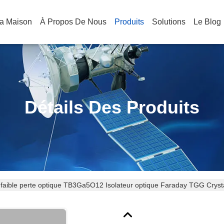
a Maison
À Propos De Nous
Produits
Solutions
Le Blog
Détails Des Produits
faible perte optique TB3Ga5O12 Isolateur optique Faraday TGG Cryst