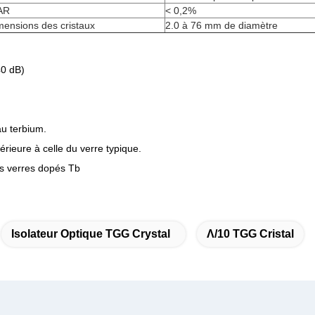
AR
< 0,2%
mensions des cristaux
2.0 à 76 mm de diamètre
40 dB)
au terbium.
rieure à celle du verre typique.
s verres dopés Tb
Isolateur Optique TGG Crystal
Λ/10 TGG Cristal