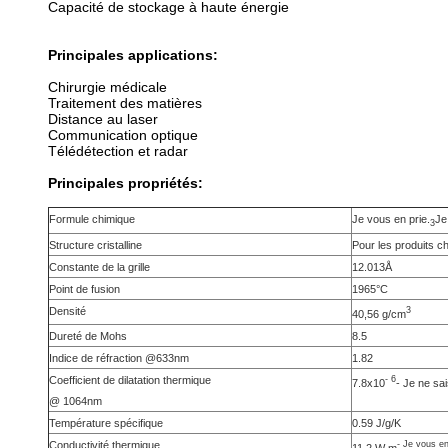
Capacité de stockage à haute énergie
Principales applications:
Chirurgie médicale
Traitement des matières
Distance au laser
Communication optique
Télédétection et radar
Principales propriétés:
Formule chimique
Je vous en prie.
Je
3
Structure cristalline
Pour les produits c
Constante de la grille
12.013Å
Point de fusion
1965°C
Densité
3
40,56 g/cm
Dureté de Mohs
8.5
Indice de réfraction @633nm
1.82
Coefficient de dilatation thermique
- 6
7.8x10
- Je ne sa
@ 1064nm
Température spécifique
0.59 J/g/K
Conductivité thermique
- Je vous en
11.2 W m