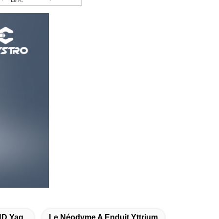
ND Yag
Le Néodyme A Enduit Yttrium