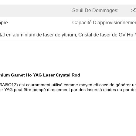
Seuil De Dommages:
>
opre
Capacité D'approvisionnemen
tal en aluminium de laser de yttrium
, 
Cristal de laser de GV Ho
nium Garnet Ho YAG Laser Crystal Rod
Al5O12) est couramment utilisé comme moyen efficace de générer une é
 laser YAG peut être pompé directement par des lasers à diodes ou par 