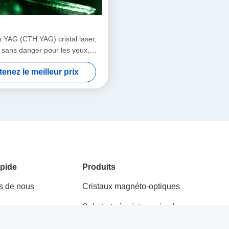
:YAG (CTH:YAG) cristal laser,
 sans danger pour les yeux,
ode pompée à haut rendement
enez le meilleur prix
pide
Produits
s de nous
Cristaux magnéto-optiques
Substrats à cristaux simples
s
Cristaux à effet piézoélectrique