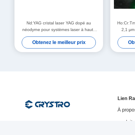
Nd:YAG cristal laser YAG dopé au
Ho:Cr:Tm
néodyme pour systèmes laser à haute
2,1 μm
puissance à l'état solide
flash/di
Obtenez le meilleur prix
Obt
Lien Ra
À propo
produits
Les réseaux sociaux
solution