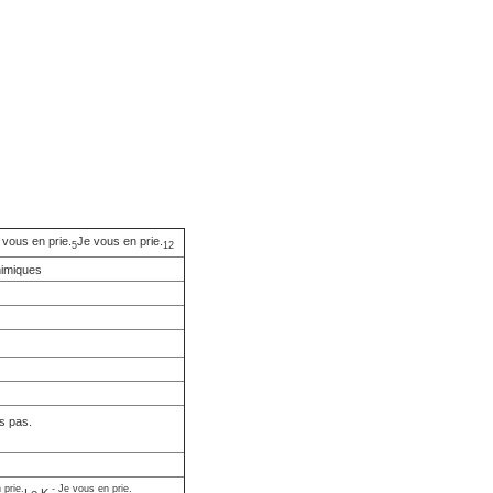
 vous en prie.
Je vous en prie.
5
12
himiques
is pas.
 prie.
- Je vous en prie.
Le K.