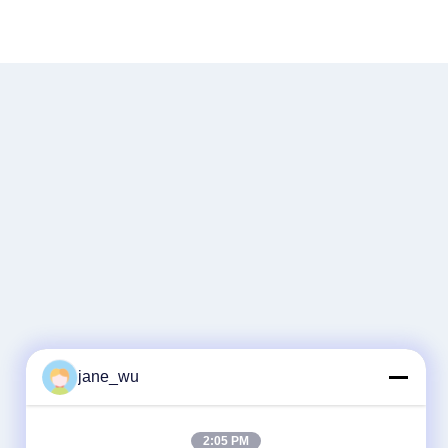
jane_wu
2:05 PM