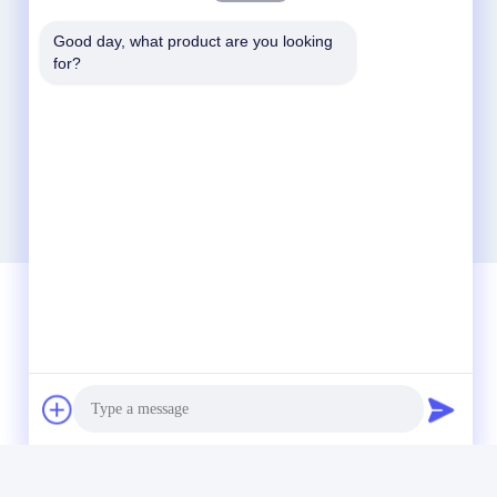
Good day, what product are you looking 
for?
Contactez rapidement
Télégramme
86-0551-63840886
E-mail