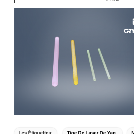
Les Étiquettes:
Tige De Laser De Yag