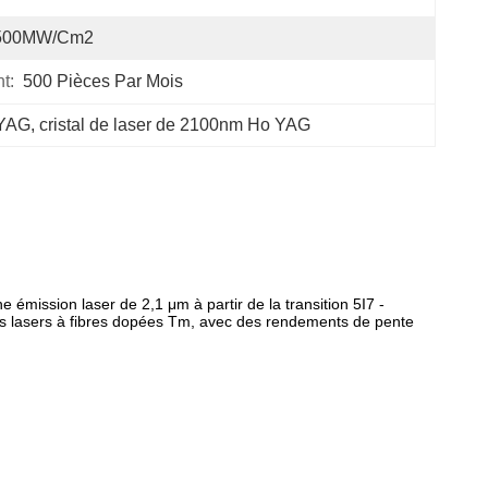
500MW/cm2
t:
500 Pièces Par Mois
 YAG
, 
cristal de laser de 2100nm Ho YAG
mission laser de 2,1 μm à partir de la transition 5I7 -
des lasers à fibres dopées Tm, avec des rendements de pente