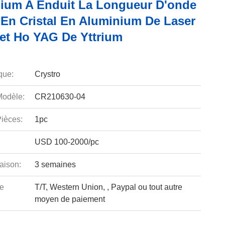
ium A Enduit La Longueur D'onde
En Cristal En Aluminium De Laser
et Ho YAG De Yttrium
que:
Crystro
odèle:
CR210630-04
ièces:
1pc
USD 100-2000/pc
aison:
3 semaines
e
T/T, Western Union, , Paypal ou tout autre
moyen de paiement