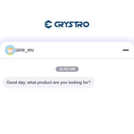
Les réseaux sociaux
jane_wu
11:02 AM
Contactez rapidement
Good day, what product are you looking for?
Télégramme
86-0551-63840886
E-mail
jane_wu@crystro.com
Adresse