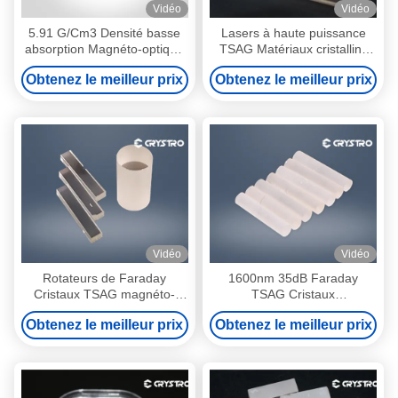
Vidéo
Vidéo
5.91 G/Cm3 Densité basse
Lasers à haute puissance
absorption Magnéto-optique
TSAG Matériaux cristallins
Cristaux TSAG
magnéto-optiques
Obtenez le meilleur prix
Obtenez le meilleur prix
Vidéo
Vidéo
Rotateurs de Faraday
1600nm 35dB Faraday
Cristaux TSAG magnéto-
TSAG Cristaux
optiques
Tb3Sc2Al3O12 Formule
Obtenez le meilleur prix
Obtenez le meilleur prix