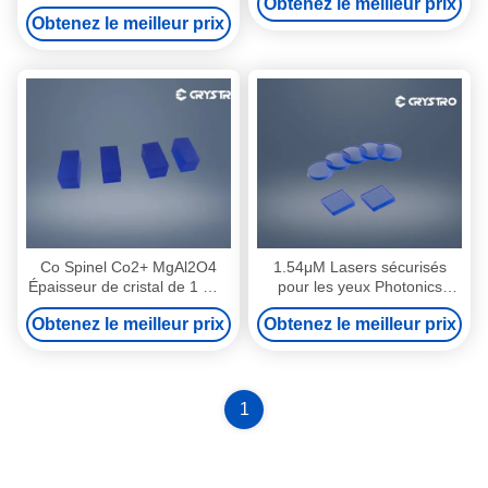
Obtenez le meilleur prix
optiquement actifs
Obtenez le meilleur prix
Co Spinel Co2+ MgAl2O4
1.54μM Lasers sécurisés
Épaisseur de cristal de 1 mm
pour les yeux Photonics
Pour laser haute puissance
Switching Magnésium Spinel
Obtenez le meilleur prix
Obtenez le meilleur prix
MgAl2O4
1