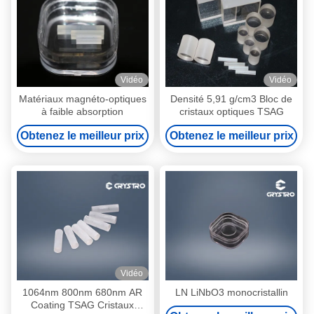
Vidéo
Vidéo
Matériaux magnéto-optiques
Densité 5,91 g/cm3 Bloc de
à faible absorption
cristaux optiques TSAG
Obtenez le meilleur prix
Obtenez le meilleur prix
Vidéo
1064nm 800nm 680nm AR
LN LiNbO3 monocristallin
Coating TSAG Cristaux