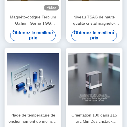
Vidéo
Magnéto-optique Terbium
Niveau TSAG de haute
Gallium Garne TGG
qualité cristal magnéto-
monocristalline
optique TGG, grenat de
Obtenez le meilleur
Obtenez le meilleur
gallium de terbium pour
prix
prix
isolateurs et rotateurs de
Faraday, transmission 400
‰ 1100 nm
Plage de température de
Orientation 100 dans ±15
fonctionnement de moins 40
arc Min Des cristaux