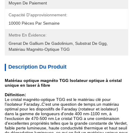
Moyen De Paiement
Capacité D'approvisionnement:
10000 Pièces Par Semaine
Mettre En Évidence:
Grenat De Gallium De Gadolinium
, 
Substrat De Ggg
, 
Matériau Magnéto-Optique TGG
Description Du Produit
Matériau optique magnéto TGG Isolateur optique à cristal
unique en laser à fibre
Définition:
Le cristal magnéto-optique TGG est le matériau clé pour
l'isolateur Faraday.
.
C'est une question de temps.
un matériau
optimal pour les dispositifs de Faraday (rotateur et isolateur)
dans la gamme de longueurs d'onde 400 nm-1100 nm, à
l'exclusion de 470-500 nm.Le cristal TGG a une combinaison
d'excellentes propriétés telles que la grande constante de Verdet,
faible perte lumineuse, haute conductivité thermique et haut seuil
de dégradation lumineuse, ce qui en fait un matériau unique pour