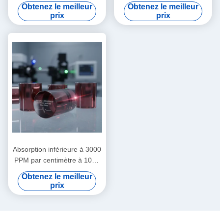
degrés Celsius à 85 degrés
magnéto-optiques
Obtenez le meilleur
Obtenez le meilleur
Celsius Cristaux
personnalisables Tailles
prix
prix
magnétiques et optiques
typiques 8 mm X 8 mm X 5
tailles typiques
mm Idéal pour les appareils
personnalisables en mm
optiques
pour instruments de
précision
Absorption inférieure à 3000
PPM par centimètre à 1064
nanomètres Cristaux
Obtenez le meilleur
magnéto-optiques à dureté
prix
Mohs 8 point 0 idéaux pour
les systèmes laser