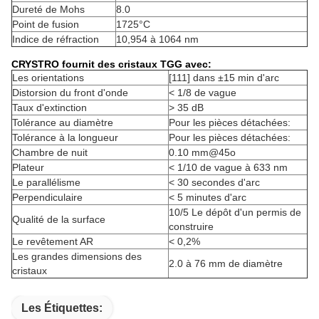
Dureté de Mohs
8.0
Point de fusion
1725°C
Indice de réfraction
10,954 à 1064 nm
CRYSTRO fournit des cristaux TGG avec:
Les orientations
[111] dans ±15 min d'arc
Distorsion du front d'onde
< 1/8 de vague
Taux d'extinction
> 35 dB
Tolérance au diamètre
Pour les pièces détachées:
Tolérance à la longueur
Pour les pièces détachées:
Chambre de nuit
0.10 mm@45o
Plateur
< 1/10 de vague à 633 nm
Le parallélisme
< 30 secondes d'arc
Perpendiculaire
< 5 minutes d'arc
10/5 Le dépôt d'un permis de
Qualité de la surface
construire
Le revêtement AR
< 0,2%
Les grandes dimensions des
2.0 à 76 mm de diamètre
cristaux
Les Étiquettes: