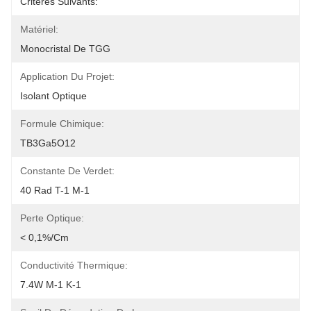
Critères Suivants:
Matériel:
Monocristal De TGG
Application Du Projet:
Isolant Optique
Formule Chimique:
TB3Ga5O12
Constante De Verdet:
40 Rad T-1 M-1
Perte Optique:
< 0,1%/cm
Conductivité Thermique:
7.4W M-1 K-1