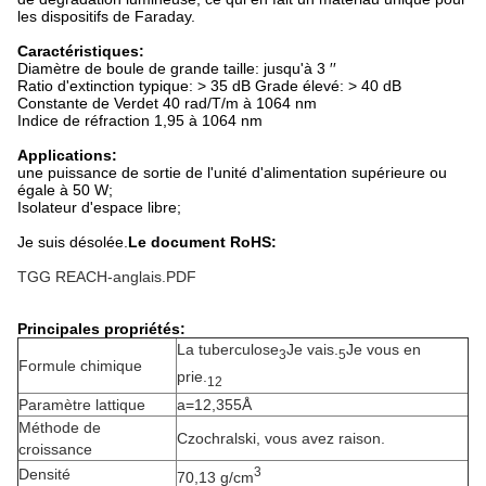
les dispositifs de Faraday.
Caractéristiques:
Diamètre de boule de grande taille: jusqu'à 3 ′′
Ratio d'extinction typique: > 35 dB Grade élevé: > 40 dB
Constante de Verdet 40 rad/T/m à 1064 nm
Indice de réfraction 1,95 à 1064 nm
Applications:
une puissance de sortie de l'unité d'alimentation supérieure ou
égale à 50 W;
Isolateur d'espace libre;
Je suis désolée.
Le document RoHS:
TGG REACH-anglais.PDF
Principales propriétés:
La tuberculose
Je vais.
Je vous en
3
5
Formule chimique
prie.
12
Paramètre lattique
a=12,355Å
Méthode de
Czochralski, vous avez raison.
croissance
3
Densité
70,13 g/cm