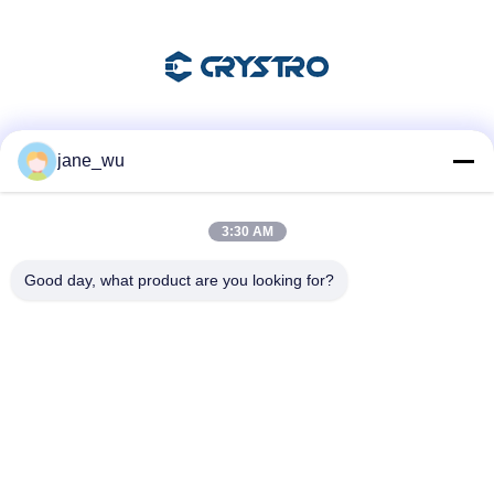
Les réseaux sociaux
jane_wu
3:30 AM
Contactez rapidement
Good day, what product are you looking for?
Télégramme
86-0551-63840886
E-mail
jane_wu@crystro.com
Adresse
N° 176, rue Yuner, Parc industriel de Yunhai, District de