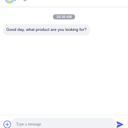
10:36 AM
Contactez rapidement
Good day, what product are you looking for?
Télégramme
86-0551-63840886
E-mail
jane_wu@crystro.com
Adresse
N° 176, rue Yuner, Parc industriel de Yunhai, District de
Baohe, ville de Hefei, province d'Anhui
Politique de confidentialité
|
Plan du site
La Chine est bonne. Qualité Cristaux magnéto-optiques Le
fournisseur. 2018-2026 ANHUI CRYSTRO CRYSTAL MATERIALS
Co., Ltd. Tout. Les droits sont réservés.