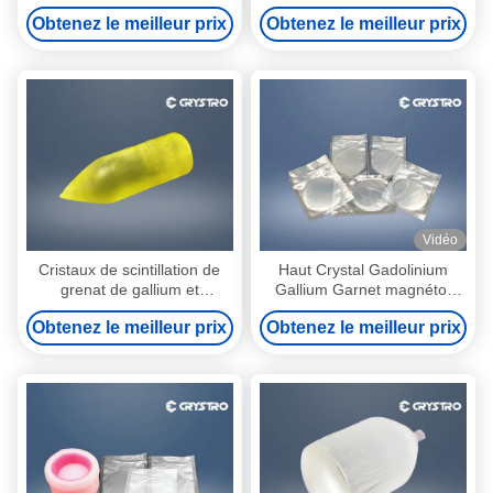
magnéto Terbium Gallium
aluminium du grenat GAGG
Obtenez le meilleur prix
Obtenez le meilleur prix
Grenat Cristaux TGG
de gallium de la CE de
gadolinium
Vidéo
Cristaux de scintillation de
Haut Crystal Gadolinium
grenat de gallium et
Gallium Garnet magnéto-
d'aluminium dopés au cérium
optique mécanique
Obtenez le meilleur prix
Obtenez le meilleur prix