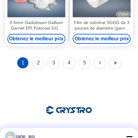
Vidéo
0.5mm Gadolinium Gallium
Film de substrat SGGG de 3
Garnet EPI Polonais GGG
pouces de diamètre (garnet
Cristal Pour YIG
de gallium de gadolinium
Obtenez le meilleur prix
Obtenez le meilleur prix
remplacé)
1
2
3
4
5
Les réseaux sociaux
jane_wu