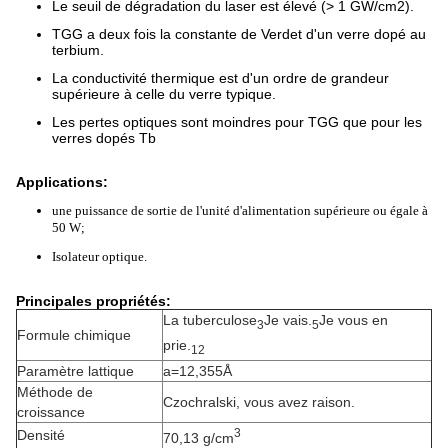
Le seuil de dégradation du laser est élevé (> 1 GW/cm2).
TGG a deux fois la constante de Verdet d'un verre dopé au
terbium.
La conductivité thermique est d'un ordre de grandeur
supérieure à celle du verre typique.
Les pertes optiques sont moindres pour TGG que pour les
verres dopés Tb
Applications:
une puissance de sortie de l'unité d'alimentation supérieure ou égale à
50 W;
Isolateur optique.
Principales propriétés:
La tuberculose
Je vais.
Je vous en
3
5
Formule chimique
prie.
12
Paramètre lattique
a=12,355Å
Méthode de
Czochralski, vous avez raison.
croissance
3
Densité
70,13 g/cm