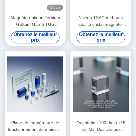
Vidéo
Magnéto-optique Terbium
Niveau TSAG de haute
Gallium Garne TGG
qualité cristal magnéto-
monocristalline
optique TGG, grenat de
Obtenez le meilleur
Obtenez le meilleur
gallium de terbium pour
prix
prix
isolateurs et rotateurs de
Faraday, transmission 400
‰ 1100 nm
Plage de température de
Orientation 100 dans ±15
fonctionnement de moins 40
arc Min Des cristaux