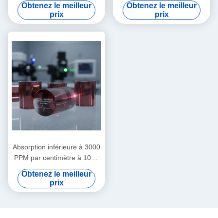
degrés Celsius à 85 degrés
magnéto-optiques
Obtenez le meilleur
Obtenez le meilleur
Celsius Cristaux
personnalisables Tailles
prix
prix
magnétiques et optiques
typiques 8 mm X 8 mm X 5
tailles typiques
mm Idéal pour les appareils
personnalisables en mm
optiques
pour instruments de
précision
Absorption inférieure à 3000
PPM par centimètre à 1064
nanomètres Cristaux
Obtenez le meilleur
magnéto-optiques à dureté
prix
Mohs 8 point 0 idéaux pour
les systèmes laser