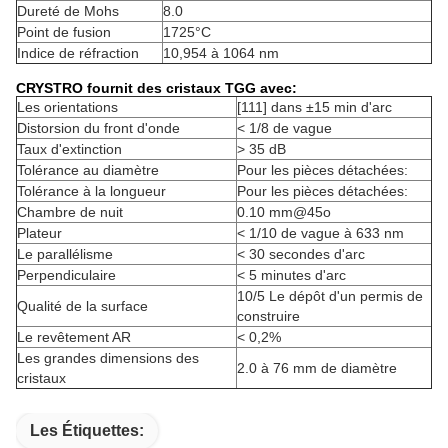
Dureté de Mohs
8.0
Point de fusion
1725°C
Indice de réfraction
10,954 à 1064 nm
CRYSTRO fournit des cristaux TGG avec:
Les orientations
[111] dans ±15 min d'arc
Distorsion du front d'onde
< 1/8 de vague
Taux d'extinction
> 35 dB
Tolérance au diamètre
Pour les pièces détachées:
Tolérance à la longueur
Pour les pièces détachées:
Chambre de nuit
0.10 mm@45o
Plateur
< 1/10 de vague à 633 nm
Le parallélisme
< 30 secondes d'arc
Perpendiculaire
< 5 minutes d'arc
10/5 Le dépôt d'un permis de
Qualité de la surface
construire
Le revêtement AR
< 0,2%
Les grandes dimensions des
2.0 à 76 mm de diamètre
cristaux
Les Étiquettes: