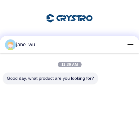
Les réseaux sociaux
jane_wu
11:36 AM
Contactez rapidement
Good day, what product are you looking for?
Télégramme
86-0551-63840886
E-mail
jane_wu@crystro.com
Adresse
N° 176, rue Yuner, Parc industriel de Yunhai, District de