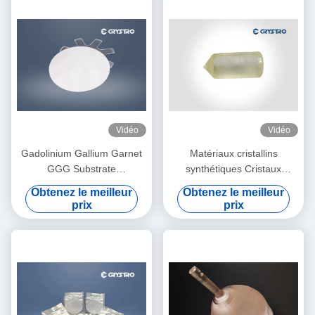
Vidéo
Vidéo
Gadolinium Gallium Garnet
Matériaux cristallins
GGG Substrate
synthétiques Cristaux
monocristallin pour le film
optiques magnéto
Obtenez le meilleur
Obtenez le meilleur
YIG et le film BIG
Gadolinium Gallium Grenat
prix
prix
GGG