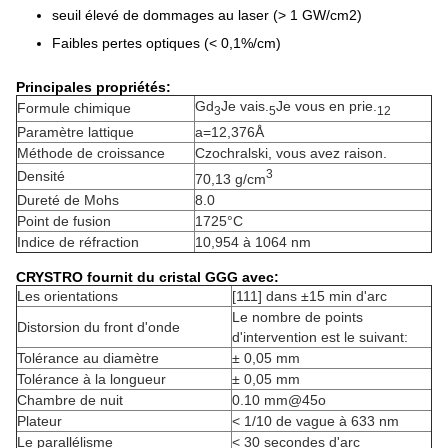
seuil élevé de dommages au laser (> 1 GW/cm2)
Faibles pertes optiques (< 0,1%/cm)
Principales propriétés:
Gd
Je vais.
Je vous en prie.
Formule chimique
3
5
12
Paramètre lattique
a=12,376Å
Méthode de croissance
Czochralski, vous avez raison.
3
Densité
70,13 g/cm
Dureté de Mohs
8.0
Point de fusion
1725°C
Indice de réfraction
10,954 à 1064 nm
CRYSTRO fournit du cristal GGG avec:
Les orientations
[111] dans ±15 min d'arc
Le nombre de points
Distorsion du front d'onde
d'intervention est le suivant:
Tolérance au diamètre
± 0,05 mm
Tolérance à la longueur
± 0,05 mm
Chambre de nuit
0.10 mm@45o
Plateur
< 1/10 de vague à 633 nm
Le parallélisme
< 30 secondes d'arc