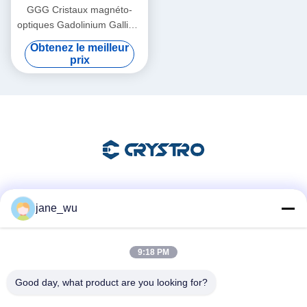
GGG Cristaux magnéto-
optiques Gadolinium Gallium
Garnet Cristaux simples et
Obtenez le meilleur
substrats
prix
Les réseaux sociaux
jane_wu
9:18 PM
Contactez rapidement
Good day, what product are you looking for?
Télégramme