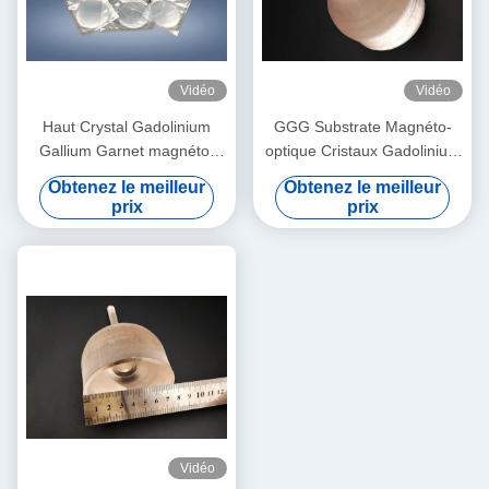
Vidéo
Vidéo
Haut Crystal Gadolinium
GGG Substrate Magnéto-
Gallium Garnet magnéto-
optique Cristaux Gadolinium
optique mécanique
Gallium Garnet Substrats
Obtenez le meilleur
Obtenez le meilleur
prix
prix
Vidéo