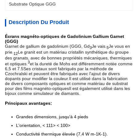
Substrate Optique GGG
Description Du Produit
Écrans magnéto-optiques de Gadolinium Gallium Garnet
(GGG)
Garnet de gallium de gadolinium (GGG, Gd
Je vais.
Je vous en
3
5
prie.
Le granit est un matériau cristallin synthétique du groupe
12
des granats, avec de bonnes propriétés mécaniques, thermiques
3
et optiques.
et la dureté de Mohs est différemment notée comme
6,5 et 7.5Ses cristaux sont fabriqués par la méthode de
Czochralski et peuvent être fabriqués avec l'ajout de divers
dopants pour modifier la couleur.Il est utilisé dans la fabrication
de divers composants optiques et comme matériau de substrat
pour des films magnéto-optiquesIl est également utilisé dans les
bijoux comme simulateur de diamants.
Principaux avantages:
Grandes dimensions, jusqu'à 4 pieds
L'orientation, < 111> < 100>
Conductivité thermique élevée (7,4 W m-1K-1).