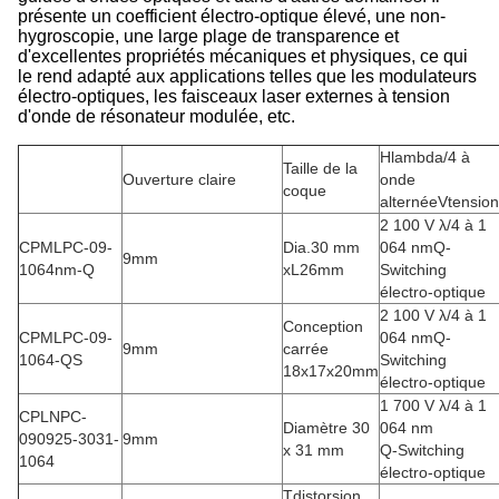
présente un coefficient électro-optique élevé, une non-
hygroscopie, une large plage de transparence et
d'excellentes propriétés mécaniques et physiques, ce qui
le rend adapté aux applications telles que les modulateurs
électro-optiques, les faisceaux laser externes à tension
d'onde de résonateur modulée, etc.
H
lambda/4 à
Taille de la
Ouverture claire
onde
coque
alternée
V
tension
2 100 V λ/4 à 1
CPMLPC-09-
Dia.
30 mm
064 nm
Q-
9mm
1064nm-Q
x
L
26mm
Switching
électro-optique
2 100 V λ/4 à 1
Conception
CPMLPC-09-
064 nm
Q-
9mm
carrée
1064-QS
Switching
18x17x20mm
électro-optique
1 700 V λ/4 à 1
CPLNPC-
Diamètre 30
064 nm
090925-3031-
9mm
x 31 mm
Q-Switching
1064
électro-optique
T
distorsion