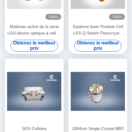
Vidéo
Vidéo
Matériau activé de la série
Système laser Pockels Cell
LGS électro-optique à cellule
LGS Q Switch Piezocrystal
de pockel Q Switch
LGS
Obtenez le meilleur
Obtenez le meilleur
prix
prix
SGS Cellules
1064nm Single Crystal BBO