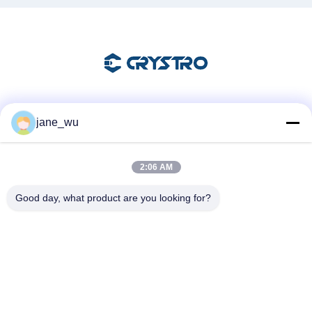
Les réseaux sociaux
jane_wu
2:06 AM
Contactez rapidement
Good day, what product are you looking for?
Télégramme
86-0551-63840886
E-mail
jane_wu@crystro.com
Adresse