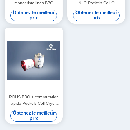
monocristallines BBO
NLO Pockels Cell Q
Pockels Transmission UV
Commutateur pour le dépôt
Obtenez le meilleur
Obtenez le meilleur
Faible bruit acoustique
de cavité
prix
prix
ROHS BBO à commutation
rapide Pockels Cell Crysta
optique non linéaire
Obtenez le meilleur
prix