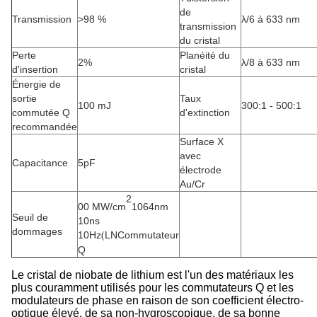
de
Transmission
>98 %
λ/6 à 633 nm
transmission
du cristal
Perte
Planéité du
2%
λ/8 à 633 nm
d'insertion
cristal
Énergie de
sortie
Taux
100 mJ
300:1 - 500:1
commutée Q
d'extinction
recommandée
Surface X
avec
Capacitance
5pF
électrode
Au/Cr
2
00 MW/cm
1064nm
Seuil de
10ns
dommages
10Hz
LN
Commutateur
(
Q
Le cristal de niobate de lithium est l'un des matériaux les
plus couramment utilisés pour les commutateurs Q et les
modulateurs de phase en raison de son coefficient électro-
optique élevé, de sa non-hygroscopique, de sa bonne