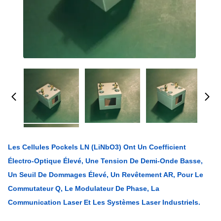
Les Cellules Pockels LN (LiNbO3) Ont Un Coefficient
Électro-Optique Élevé, Une Tension De Demi-Onde Basse,
Un Seuil De Dommages Élevé, Un Revêtement AR, Pour Le
Commutateur Q, Le Modulateur De Phase, La
Communication Laser Et Les Systèmes Laser Industriels.