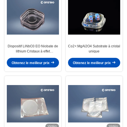
Dispositif LiNbO3 EO Niobate de
Co2+:MgAl2O4 Substrate à cristal
lithium Cristaux à effet
unique
piézoélectrique
Obtenez le meilleur prix
Obtenez le meilleur prix
Vidéo
Vidéo