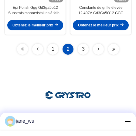
Epi Polish Ggg Gd3ga5o12
Constante de grille élevée
Substrats monocristallins à faible
12.497A Gd3Ga5O12 GGG
perte optique
Gallium Gadolinium Granet Wafer
Obtenez le meilleur prix
Obtenez le meilleur prix
1
2
3
Les réseaux sociaux
jane_wu