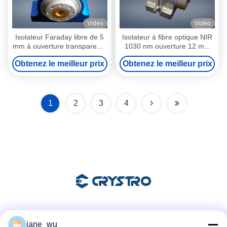
Vidéo
Vidéo
Isolateur Faraday libre de 5
Isolateur à fibre optique NIR
mm à ouverture transparente
1030 nm ouverture 12 mm
1064 nm TGG avec fenêtres
TGG
Obtenez le meilleur prix
Obtenez le meilleur prix
à double sortie
1
2
3
4
Les réseaux sociaux
jane_wu