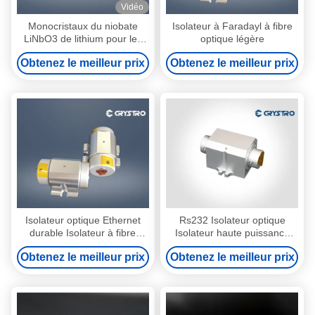
Vidéo
Monocristaux du niobate
Isolateur à Faradayl à fibre
LiNbO3 de lithium pour les
optique légère
isolants et les circulateurs
Obtenez le meilleur prix
Obtenez le meilleur prix
optiques de fibre
Isolateur optique Ethernet
Rs232 Isolateur optique
durable Isolateur à fibre
Isolateur haute puissance
optique pour les systèmes
personnalisé 1064nm
Obtenez le meilleur prix
Obtenez le meilleur prix
laser
Polarisation dépendante