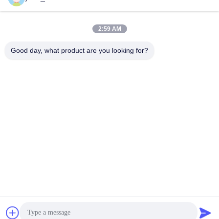
2:59 AM
Contactez rapidement
Good day, what product are you looking for?
Télégramme
86-0551-63840886
E-mail
jane_wu@crystro.com
Adresse
N° 176, rue Yuner, Parc industriel de Yunhai, District de
Baohe, ville de Hefei, province d'Anhui
Politique de confidentialité
|
Plan du site
La Chine est bonne. Qualité Cristaux magnéto-optiques Le
fournisseur. 2018-2026 ANHUI CRYSTRO CRYSTAL MATERIALS
Co., Ltd. Tout. Les droits sont réservés.