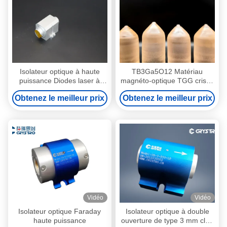
Isolateur optique à haute
TB3Ga5O12 Matériau
puissance Diodes laser à
magnéto-optique TGG cristal
lumière polarisée Précision
unique pour isolant optique
Obtenez le meilleur prix
Obtenez le meilleur prix
de petite taille
Vidéo
Vidéo
Isolateur optique Faraday
Isolateur optique à double
haute puissance
ouverture de type 3 mm clair