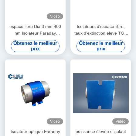
Vidéo
espace libre Dia 3 mm 400
Isolateurs d'espace libre,
nm Isolateur Faraday
taux d'extinction élevé TGG
personnalisé
Isolateur optique en cristal,
Obtenez le meilleur
Obtenez le meilleur
faible perte d'insertion
prix
prix
Isolateur simple/multi-étape
à haute stabilité
Vidéo
Vidéo
Isolateur optique Faraday
puissance élevée d'isolant