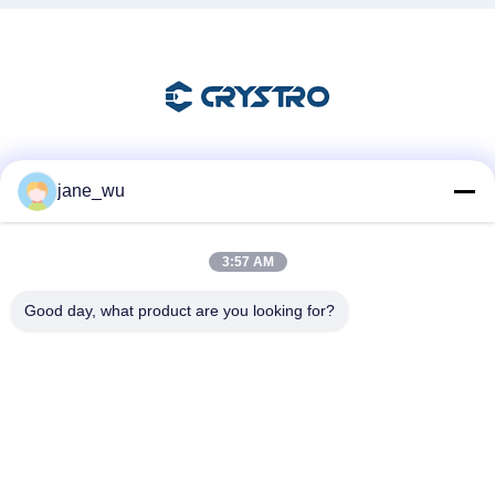
Les réseaux sociaux
jane_wu
3:57 AM
Contactez rapidement
Good day, what product are you looking for?
Télégramme
86-0551-63840886
E-mail
jane_wu@crystro.com
Adresse