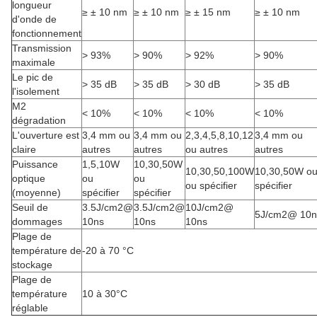
longueur
≥ ± 10 nm
≥ ± 10 nm
≥ ± 15 nm
≥ ± 10 nm
d'onde de
fonctionnement
Transmission
> 93%
> 90%
> 92%
> 90%
maximale
Le pic de
> 35 dB
> 35 dB
> 30 dB
> 35 dB
l'isolement
M2
< 10%
< 10%
< 10%
< 10%
dégradation
L'ouverture est
3,4 mm ou
3,4 mm ou
2,3,4,5,8,10,12
3,4 mm ou
claire
autres
autres
ou autres
autres
Puissance
1,5,10W
10,30,50W
10,30,50,100W
10,30,50W o
optique
ou
ou
ou spécifier
spécifier
(moyenne)
spécifier
spécifier
Seuil de
3.5J/cm2@
3.5J/cm2@
10J/cm2@
5J/cm2@ 10n
dommages
10ns
10ns
10ns
Plage de
température de
-20 à 70 °C
stockage
Plage de
température
10 à 30°C
réglable