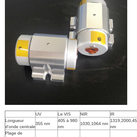
UV
Le VIS
NIR
IR
Longueur
405 à 980
1319,2000,4
355 nm
1030,1064 nm
d'onde centrale
nm
nm
Plage de