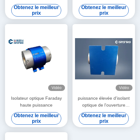
personnalisé
Isolateur optique en cristal,
Obtenez le meilleur
Obtenez le meilleur
faible perte d'insertion
prix
prix
Isolateur simple/multi-étape
à haute stabilité
Vidéo
Vidéo
Isolateur optique Faraday
puissance élevée d'isolant
haute puissance
optique de l'ouverture
850nm Faraday de 12mm
Obtenez le meilleur
Obtenez le meilleur
prix
prix