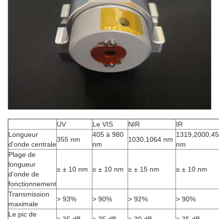
UV
Le VIS
NIR
IR
Longueur
405 à 980
1319,2000,4
355 nm
1030,1064 nm
d'onde centrale
nm
nm
Plage de
longueur
≥ ± 10 nm
≥ ± 10 nm
≥ ± 15 nm
≥ ± 10 nm
d'onde de
fonctionnement
Transmission
> 93%
> 90%
> 92%
> 90%
maximale
Le pic de