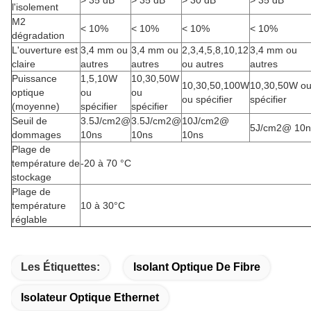
> 35 dB
> 35 dB
> 30 dB
> 35 dB
l'isolement
M2
< 10%
< 10%
< 10%
< 10%
dégradation
L'ouverture est
3,4 mm ou
3,4 mm ou
2,3,4,5,8,10,12
3,4 mm ou
claire
autres
autres
ou autres
autres
Puissance
1,5,10W
10,30,50W
10,30,50,100W
10,30,50W o
optique
ou
ou
ou spécifier
spécifier
(moyenne)
spécifier
spécifier
Seuil de
3.5J/cm2@
3.5J/cm2@
10J/cm2@
5J/cm2@ 10n
dommages
10ns
10ns
10ns
Plage de
température de
-20 à 70 °C
stockage
Plage de
température
10 à 30°C
réglable
Les Étiquettes:
Isolant Optique De Fibre
Isolateur Optique Ethernet