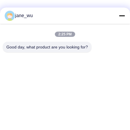
Les réseaux sociaux
jane_wu
2:25 PM
Contactez rapidement
Good day, what product are you looking for?
Télégramme
86-0551-63840886
E-mail
jane_wu@crystro.com
Adresse
N° 176, rue Yuner, Parc industriel de Yunhai, District de
Baohe, ville de Hefei, province d'Anhui
Politique de confidentialité
|
Plan du site